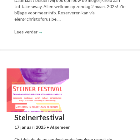
Daarnaast beiden wij ook opnieuw de mogelijkheid aan
tot take-away. Allen welkom op zondag 2 maart 2025! Zie
bijlage voor meer info. Reserveren kan via
elen@christoforus.be.…
Lees verder
→
Steinerfestival
17 januari 2025
•
Algemeen
Ontdek de de gezondmakende impulsen vanuit de