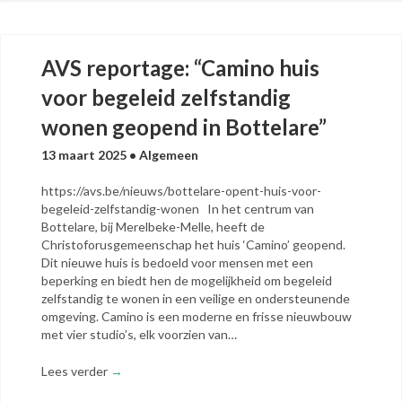
AVS reportage: “Cami­no huis
voor bege­leid zelf­stan­dig
wonen geo­pend in Bottelare”
13 maart 2025
•
Algemeen
https://avs.be/nieuws/bottelare-opent-huis-voor-
begeleid-zelfstandig-wonen In het centrum van
Bottelare, bij Merelbeke-Melle, heeft de
Christoforusgemeenschap het huis ‘Camino’ geopend.
Dit nieuwe huis is bedoeld voor mensen met een
beperking en biedt hen de mogelijkheid om begeleid
zelfstandig te wonen in een veilige en ondersteunende
omgeving. Camino is een moderne en frisse nieuwbouw
met vier studio’s, elk voorzien van…
Lees verder
→