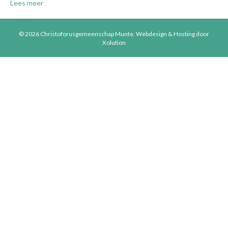
Lees meer
© 2026 Christoforusgemeenschap Munte.
Webdesign & Hosting door
Xolution