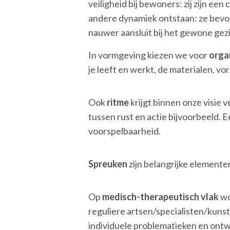
veiligheid bij bewoners: zij zijn e
andere dynamiek ontstaan: ze bevo
nauwer aansluit bij het gewone gez
In vormgeving kiezen we voor
orga
je leeft en werkt, de materialen, v
Ook
ritme
krijgt binnen onze visie 
tussen rust en actie bijvoorbeeld. 
voorspelbaarheid.
Spreuken
zijn belangrijke element
Op
medisch-therapeutisch vlak
wo
reguliere artsen/specialisten/kunst
individuele problematieken en ontw