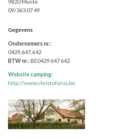
9820 Munte
09/363 07 49
Gegevens
Ondernemers nr.:
0429.647.642
BTW nr.:
BE0429 647 642
Website camping:
http://www.christoforus.be