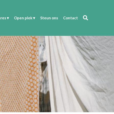
res
Open plek
Steun ons
Contact