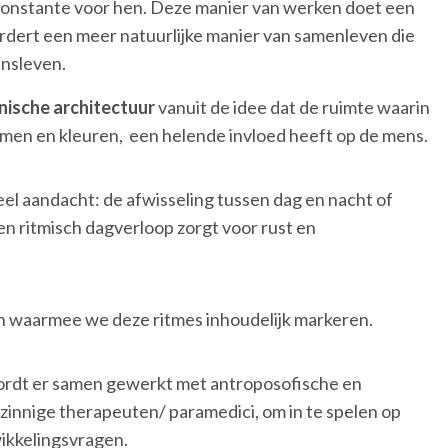
en constante voor hen. Deze manier van werken doet een
rdert een meer natuurlijke manier van samenleven die
insleven.
nische architectuur
vanuit de idee dat de ruimte waarin
ormen en kleuren, een helende invloed heeft op de mens.
veel aandacht: de afwisseling tussen dag en nacht of
Een ritmisch dagverloop zorgt voor rust en
en waarmee we deze ritmes inhoudelijk markeren.
rdt er samen gewerkt met antroposofische en
zinnige therapeuten/ paramedici, om in te spelen op
ikkelingsvragen.