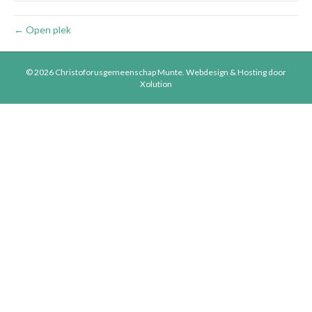
← Open plek
© 2026 Christoforusgemeenschap Munte.
Webdesign & Hosting door
Xolution