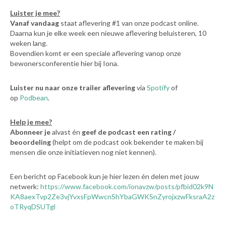
Luister je mee?
Vanaf vandaag
staat aflevering #1 van onze podcast online.
Daarna kun je elke week een nieuwe aflevering beluisteren, 10
weken lang.
Bovendien komt er een speciale aflevering vanop onze
bewonersconferentie hier bij Iona.
Luister nu naar onze trailer aflevering
via
Spotify
of
op
Podbean
.
Help je mee?
Abonneer je
alvast én
geef de podcast een rating /
beoordeling
(helpt om de podcast ook bekender te maken bij
mensen die onze initiatieven nog niet kennen).
Een bericht op Facebook kun je hier lezen én delen met jouw
netwerk:
https://www.facebook.com/ionavzw/posts/pfbid02k9N
KA8aexTvp2Ze3vjYvxsFpWwcnShYbaGWKSnZyrojxzwFksraA2z
oTRyqDSUTgl